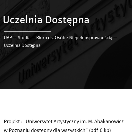
Uczelnia Dostępna
UAP
—
Studia
—
Biuro ds. Osób z Niepełnosprawnością
—
Uczelnia Dostępna
Projekt : „Uniwersytet Artystyczny im. M. Abakanowicz
w Poznaniu dostępny dla wszystkich”
(pdf, 0 kb)