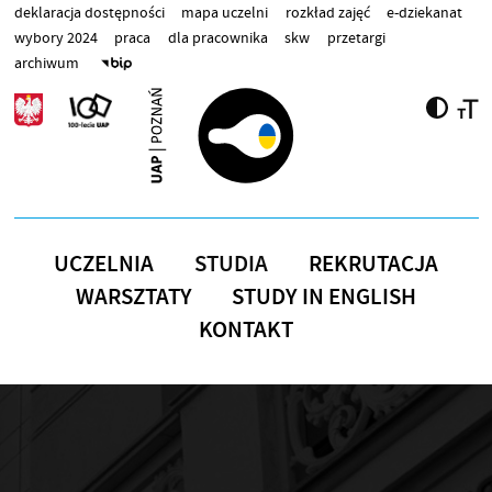
Przejdź do treści
deklaracja dostępności
mapa uczelni
rozkład zajęć
e-dziekanat
wybory 2024
praca
dla pracownika
skw
przetargi
archiwum
UCZELNIA
STUDIA
REKRUTACJA
WARSZTATY
STUDY IN ENGLISH
KONTAKT