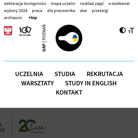
Przejdź do treści
deklaracja dostępności
mapa uczelni
rozkład zajęć
e-dziekanat
wybory 2024
praca
dla pracownika
skw
przetargi
archiwum
UCZELNIA
STUDIA
REKRUTACJA
WARSZTATY
STUDY IN ENGLISH
KONTAKT