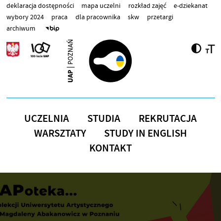
Przejdź do treści
deklaracja dostępności
mapa uczelni
rozkład zajęć
e-dziekanat
wybory 2024
praca
dla pracownika
skw
przetargi
archiwum
UCZELNIA
STUDIA
REKRUTACJA
WARSZTATY
STUDY IN ENGLISH
KONTAKT