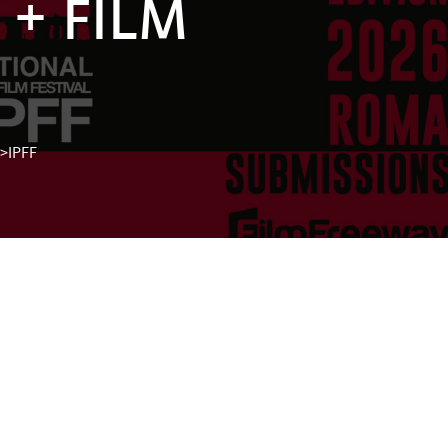
+ FILM
>IPFF