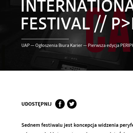
INTERNATION
FESTIVAL // P>
UAP
—
Ogłoszenia Biura Karier
—
Pierwsza edycja PERI
UDOSTĘPNIJ
Sednem festiwalu jest koncepcja widzenia peryf