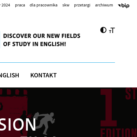
 2024
praca
dla pracownika
skw
przetargi
archiwum
NGLISH
KONTAKT
ISION