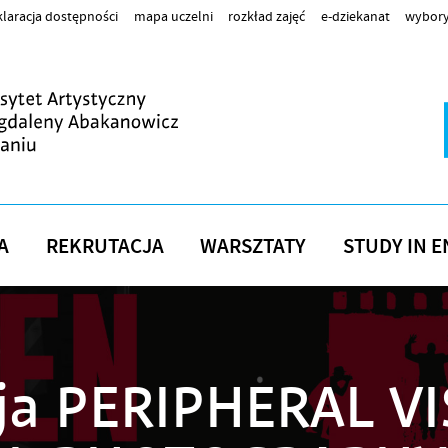
laracja dostępności
mapa uczelni
rozkład zajęć
e-dziekanat
wybory
A
REKRUTACJA
WARSZTATY
STUDY IN E
ja PERIPHERAL V