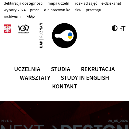
Przejdź do treści
deklaracja dostępności
mapa uczelni
rozkład zajęć
e-dziekanat
wybory 2024
praca
dla pracownika
skw
przetargi
archiwum
UCZELNIA
STUDIA
REKRUTACJA
WARSZTATY
STUDY IN ENGLISH
KONTAKT