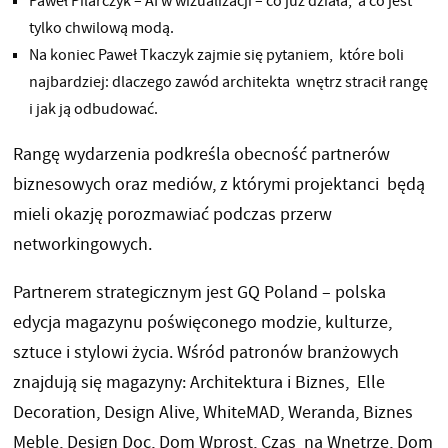
Paweł Pilarczyk – AI w wizualizacji – co już działa, a co jest
tylko chwilową modą.
Na koniec Paweł Tkaczyk zajmie się pytaniem, które boli
najbardziej: dlaczego zawód architekta wnętrz stracił rangę
i jak ją odbudować.
Rangę wydarzenia podkreśla obecność partnerów
biznesowych oraz mediów, z którymi projektanci będą
mieli okazję porozmawiać podczas przerw
networkingowych.
Partnerem strategicznym jest GQ Poland – polska
edycja magazynu poświęconego modzie, kulturze,
sztuce i stylowi życia. Wśród patronów branżowych
znajdują się magazyny: Architektura i Biznes, Elle
Decoration, Design Alive, WhiteMAD, Weranda, Biznes
Meble, Design Doc, Dom Wprost, Czas na Wnętrze, Dom