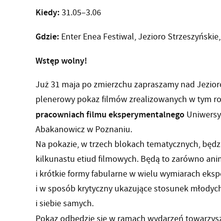
Kiedy:
31.05–3.06
Gdzie:
Enter Enea Festiwal, Jezioro Strzeszyńskie,
Wstęp wolny!
Już 31 maja po zmierzchu zapraszamy nad Jezioro
plenerowy pokaz filmów zrealizowanych w tym r
pracowniach filmu eksperymentalnego
Uniwersy
Abakanowicz w Poznaniu.
Na pokazie, w trzech blokach tematycznych, będ
kilkunastu etiud filmowych. Będą to zarówno ani
i krótkie formy fabularne w wielu wymiarach ek
i w sposób krytyczny ukazujące stosunek młodych
i siebie samych.
Pokaz odbędzie się w ramach wydarzeń towarzysz