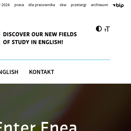
 2024
praca
dla pracownika
skw
przetargi
archiwum
NGLISH
KONTAKT
Enter Enea