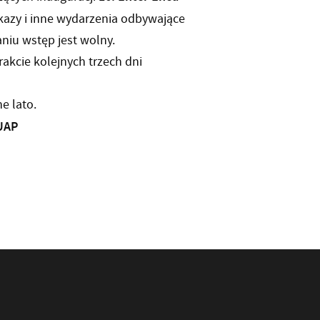
kazy i inne wydarzenia odbywające
niu wstęp jest wolny.
akcie kolejnych trzech dni
e lato.
UAP