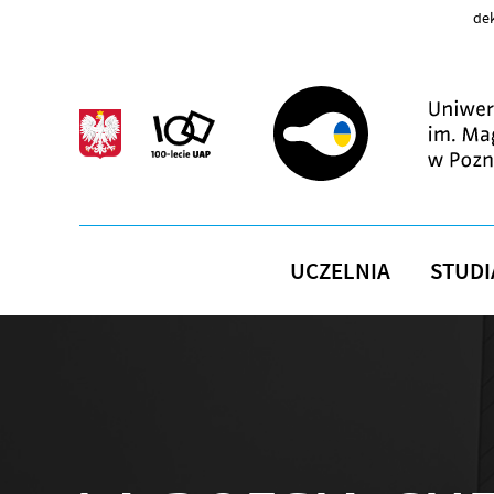
Przejdź do treści
dek
UCZELNIA
STUDI