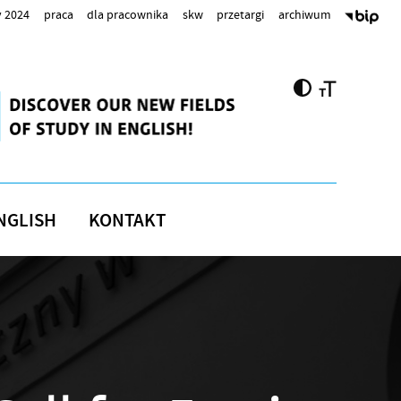
 2024
praca
dla pracownika
skw
przetargi
archiwum
NGLISH
KONTAKT