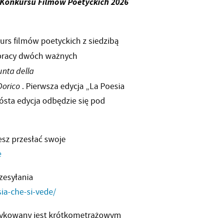
 Konkursu Filmów Poetyckich 2026
s filmów poetyckich z siedzibą
pracy dwóch ważnych
nta della
orico
. Pierwsza edycja „La Poesia
zósta edycja odbędzie się pod
esz przesłać swoje
e
zesyłania
ia-che-si-vede/
dykowany jest krótkometrażowym