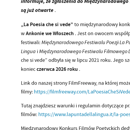
informuje, że zgłoszenia do Międzynarodowego
są już otwarte
.
„La Poesia che si vede”
to międzynarodowy konkur
Ankonie we Włoszech
w
. Jest on owocem współ
festiwali:
Międzynarodowego Festiwalu Poezji La Pu
Lingua
i
Międzynarodowego Festiwalu Filmowego D
che si vede” odbyła się w lipcu 2021 roku. Jego s
czerwca 2026 roku
koniec
.
Link do naszej strony FilmFreeway, na której moż
filmy:
https://filmfreeway.com/LaPoesiaCheSiVed
Tutaj znajdziesz warunki i regulamin dotyczące pr
filmów:
https://www.lapuntadellalingua.it/la-poes
Międzynarodowy Konkurs Filmów Poetyckich de