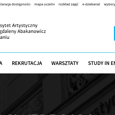
laracja dostępności
mapa uczelni
rozkład zajęć
e-dziekanat
wybory
A
REKRUTACJA
WARSZTATY
STUDY IN E