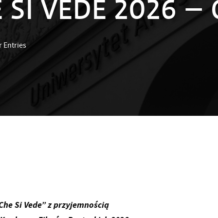
SI VEDE 2026 – Ca
r Entries
Che Si Vede” z przyjemnością