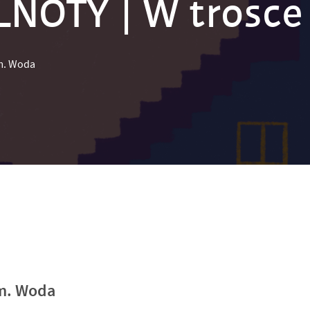
NOTY | W trosce
m. Woda
m. Woda