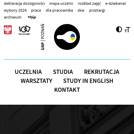
Przejdź do treści
deklaracja dostępności
mapa uczelni
rozkład zajęć
e-dziekanat
wybory 2024
praca
dla pracownika
skw
przetargi
archiwum
UCZELNIA
STUDIA
REKRUTACJA
WARSZTATY
STUDY IN ENGLISH
KONTAKT