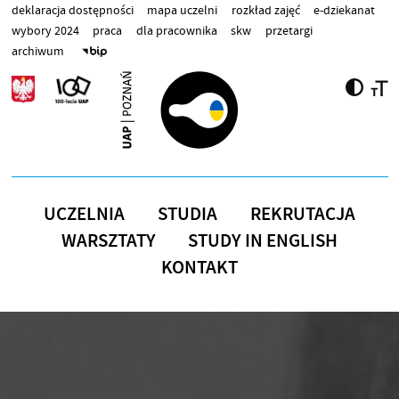
Przejdź do treści
deklaracja dostępności
mapa uczelni
rozkład zajęć
e-dziekanat
wybory 2024
praca
dla pracownika
skw
przetargi
archiwum
UCZELNIA
STUDIA
REKRUTACJA
WARSZTATY
STUDY IN ENGLISH
KONTAKT