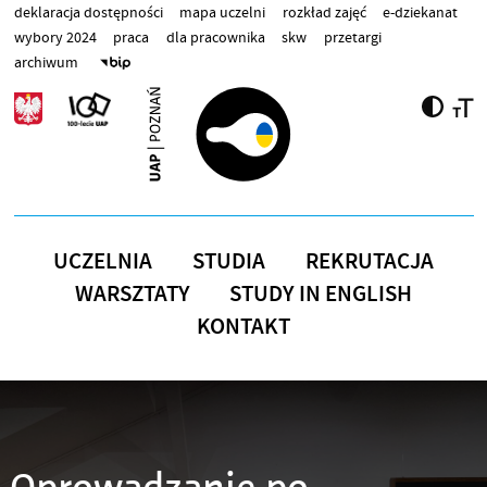
Przejdź do treści
deklaracja dostępności
mapa uczelni
rozkład zajęć
e-dziekanat
wybory 2024
praca
dla pracownika
skw
przetargi
archiwum
UCZELNIA
STUDIA
REKRUTACJA
WARSZTATY
STUDY IN ENGLISH
KONTAKT