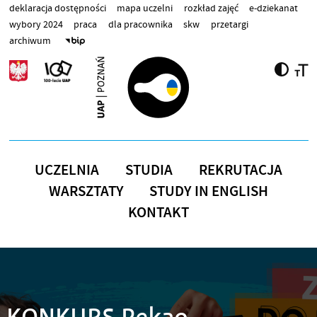
Przejdź do treści
deklaracja dostępności
mapa uczelni
rozkład zajęć
e-dziekanat
wybory 2024
praca
dla pracownika
skw
przetargi
archiwum
UCZELNIA
STUDIA
REKRUTACJA
WARSZTATY
STUDY IN ENGLISH
KONTAKT