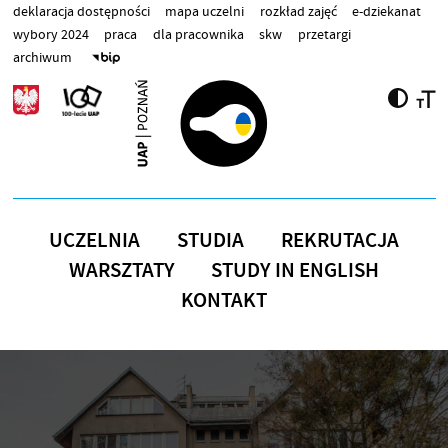
Przejdź do treści
deklaracja dostępności
mapa uczelni
rozkład zajęć
e-dziekanat
wybory 2024
praca
dla pracownika
skw
przetargi
archiwum
UCZELNIA
STUDIA
REKRUTACJA
WARSZTATY
STUDY IN ENGLISH
KONTAKT