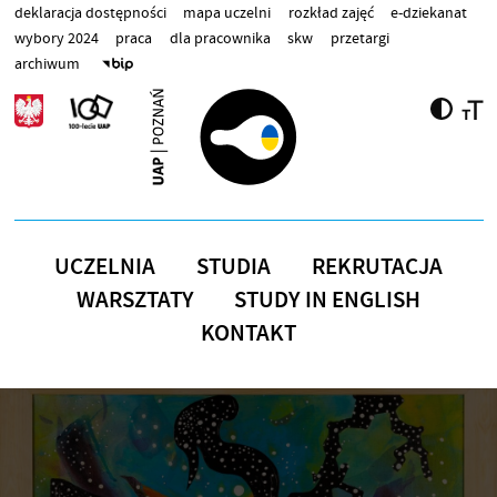
Przejdź do treści
deklaracja dostępności
mapa uczelni
rozkład zajęć
e-dziekanat
wybory 2024
praca
dla pracownika
skw
przetargi
archiwum
UCZELNIA
STUDIA
REKRUTACJA
WARSZTATY
STUDY IN ENGLISH
KONTAKT