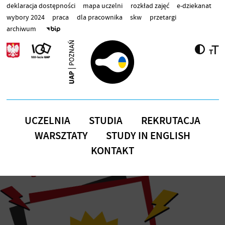
Przejdź do treści
deklaracja dostępności
mapa uczelni
rozkład zajęć
e-dziekanat
wybory 2024
praca
dla pracownika
skw
przetargi
archiwum
UCZELNIA
STUDIA
REKRUTACJA
WARSZTATY
STUDY IN ENGLISH
KONTAKT