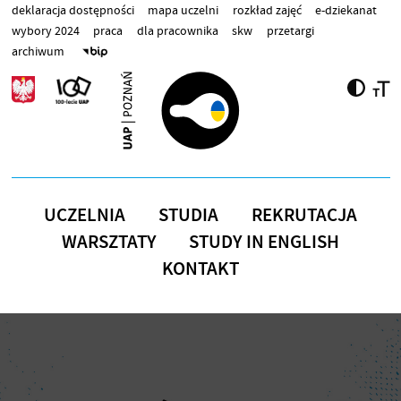
Przejdź do treści
deklaracja dostępności
mapa uczelni
rozkład zajęć
e-dziekanat
wybory 2024
praca
dla pracownika
skw
przetargi
archiwum
UCZELNIA
STUDIA
REKRUTACJA
WARSZTATY
STUDY IN ENGLISH
KONTAKT