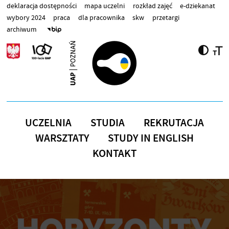
Przejdź do treści
deklaracja dostępności
mapa uczelni
rozkład zajęć
e-dziekanat
wybory 2024
praca
dla pracownika
skw
przetargi
archiwum
UCZELNIA
STUDIA
REKRUTACJA
WARSZTATY
STUDY IN ENGLISH
KONTAKT