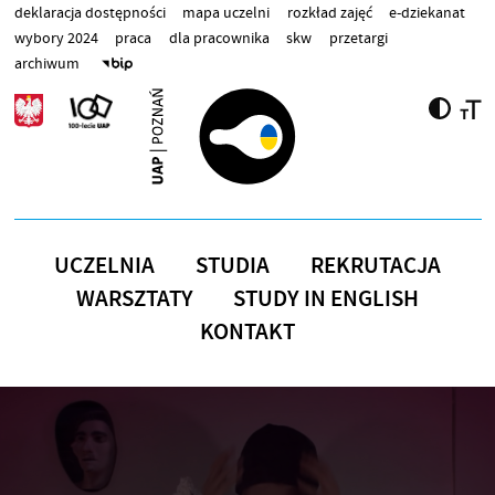
Przejdź do treści
deklaracja dostępności
mapa uczelni
rozkład zajęć
e-dziekanat
wybory 2024
praca
dla pracownika
skw
przetargi
archiwum
UCZELNIA
STUDIA
REKRUTACJA
WARSZTATY
STUDY IN ENGLISH
KONTAKT