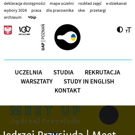
Przejdź do treści
deklaracja dostępności
mapa uczelni
rozkład zajęć
e-dziekanat
wybory 2024
praca
dla pracownika
skw
przetargi
archiwum
UCZELNIA
STUDIA
REKRUTACJA
WARSZTATY
STUDY IN ENGLISH
KONTAKT