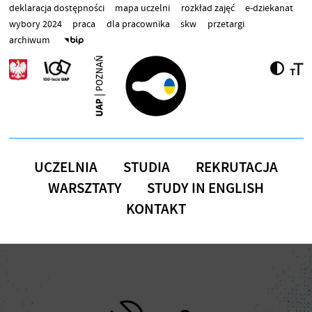
Przejdź do treści
deklaracja dostępności
mapa uczelni
rozkład zajęć
e-dziekanat
wybory 2024
praca
dla pracownika
skw
przetargi
archiwum
UCZELNIA
STUDIA
REKRUTACJA
WARSZTATY
STUDY IN ENGLISH
KONTAKT