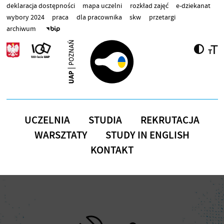
Przejdź do treści
deklaracja dostępności
mapa uczelni
rozkład zajęć
e-dziekanat
wybory 2024
praca
dla pracownika
skw
przetargi
archiwum
UCZELNIA
STUDIA
REKRUTACJA
WARSZTATY
STUDY IN ENGLISH
KONTAKT