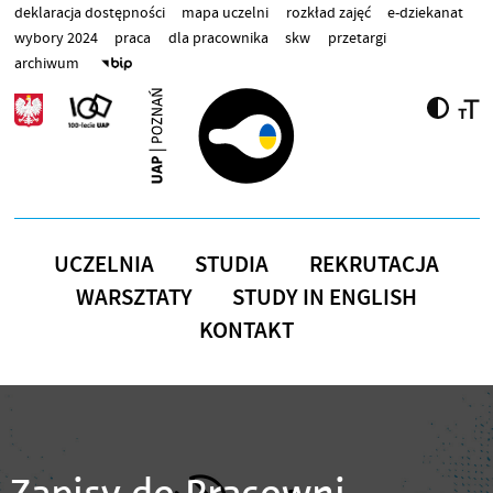
Przejdź do treści
deklaracja dostępności
mapa uczelni
rozkład zajęć
e-dziekanat
wybory 2024
praca
dla pracownika
skw
przetargi
archiwum
UCZELNIA
STUDIA
REKRUTACJA
WARSZTATY
STUDY IN ENGLISH
KONTAKT