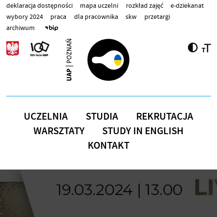
Przejdź do treści
deklaracja dostępności
mapa uczelni
rozkład zajęć
e-dziekanat
wybory 2024
praca
dla pracownika
skw
przetargi
archiwum
UCZELNIA
STUDIA
REKRUTACJA
WARSZTATY
STUDY IN ENGLISH
KONTAKT