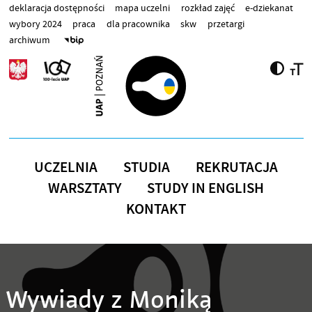
Przejdź do treści
deklaracja dostępności
mapa uczelni
rozkład zajęć
e-dziekanat
wybory 2024
praca
dla pracownika
skw
przetargi
archiwum
UCZELNIA
STUDIA
REKRUTACJA
WARSZTATY
STUDY IN ENGLISH
KONTAKT
Wywiady z Moniką