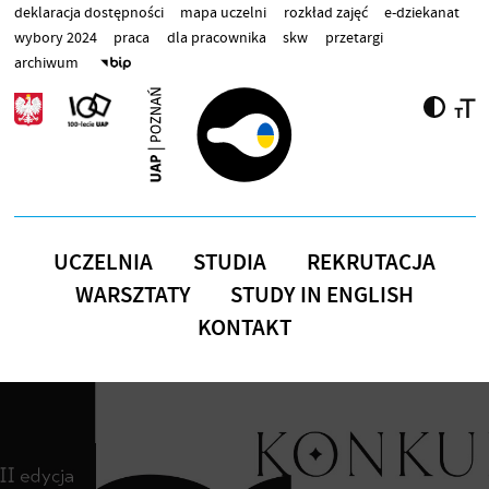
Przejdź do treści
deklaracja dostępności
mapa uczelni
rozkład zajęć
e-dziekanat
wybory 2024
praca
dla pracownika
skw
przetargi
archiwum
UCZELNIA
STUDIA
REKRUTACJA
WARSZTATY
STUDY IN ENGLISH
KONTAKT