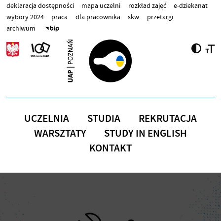
Przejdź do treści
deklaracja dostępności
mapa uczelni
rozkład zajęć
e-dziekanat
wybory 2024
praca
dla pracownika
skw
przetargi
archiwum
UCZELNIA
STUDIA
REKRUTACJA
WARSZTATY
STUDY IN ENGLISH
KONTAKT