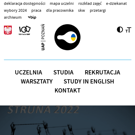
Przejdź do treści
deklaracja dostępności
mapa uczelni
rozkład zajęć
e-dziekanat
wybory 2024
praca
dla pracownika
skw
przetargi
archiwum
UCZELNIA
STUDIA
REKRUTACJA
WARSZTATY
STUDY IN ENGLISH
KONTAKT