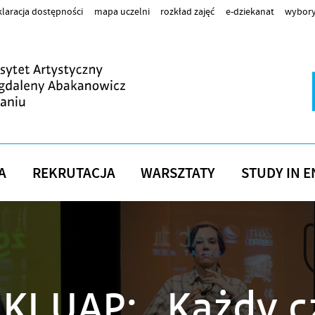
laracja dostępności
mapa uczelni
rozkład zajęć
e-dziekanat
wybory
A
REKRUTACJA
WARSZTATY
STUDY IN E
I UAP: „Każdy cz