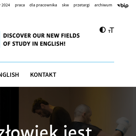
 2024
praca
dla pracownika
skw
przetargi
archiwum
NGLISH
KONTAKT
łowiek jest