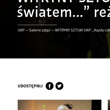
światem…” reż
UAP
—
Galerie zdjęć
—
WITRYNY SZTUKI UAP: „Każdy czło
UDOSTĘPNIJ