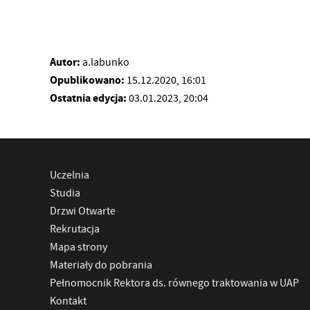
Autor:
a.labunko
Opublikowano:
15.12.2020, 16:01
Ostatnia edycja:
03.01.2023, 20:04
Uczelnia
Studia
Drzwi Otwarte
Rekrutacja
Mapa strony
Materiały do pobrania
Pełnomocnik Rektora ds. równego traktowania w UAP
Kontakt