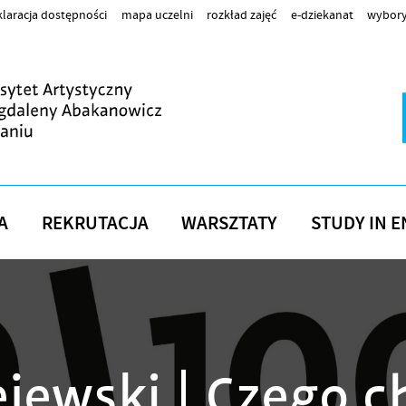
laracja dostępności
mapa uczelni
rozkład zajęć
e-dziekanat
wybory
A
REKRUTACJA
WARSZTATY
STUDY IN E
jewski | Czego ch