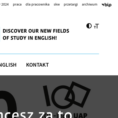
 2024
praca
dla pracownika
skw
przetargi
archiwum
NGLISH
KONTAKT
cesz za to