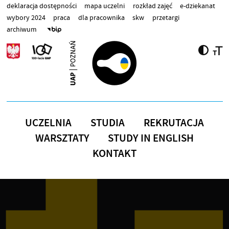
Przejdź do treści
deklaracja dostępności
mapa uczelni
rozkład zajęć
e-dziekanat
wybory 2024
praca
dla pracownika
skw
przetargi
archiwum
UCZELNIA
STUDIA
REKRUTACJA
WARSZTATY
STUDY IN ENGLISH
KONTAKT