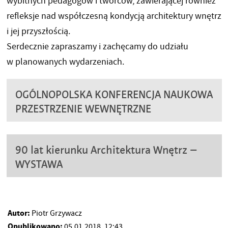
wybitnych pedagogów i twórców, zawierającej również
refleksje nad współczesną kondycją architektury wnętrz
i jej przyszłością.
Serdecznie zapraszamy i zachęcamy do udziału
w planowanych wydarzeniach.
OGÓLNOPOLSKA KONFERENCJA NAUKOWA
PRZESTRZENIE WEWNĘTRZNE
90 lat kierunku Architektura Wnętrz –
WYSTAWA
Autor:
Piotr Grzywacz
Opublikowano:
05.01.2018, 12:43